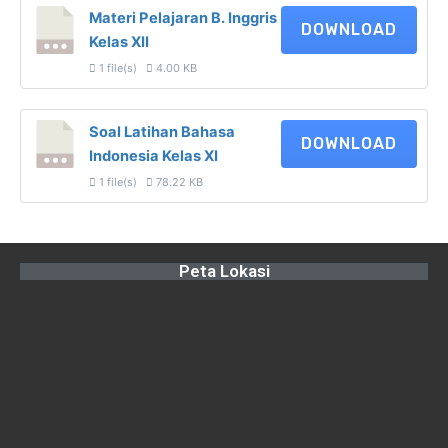
Materi Pelajaran B. Inggris
DOWNLOAD
Kelas XII
1 file(s)
4.00 KB
Soal Latihan Bahasa
DOWNLOAD
Indonesia Kelas XI
1 file(s)
78.22 KB
Peta Lokasi